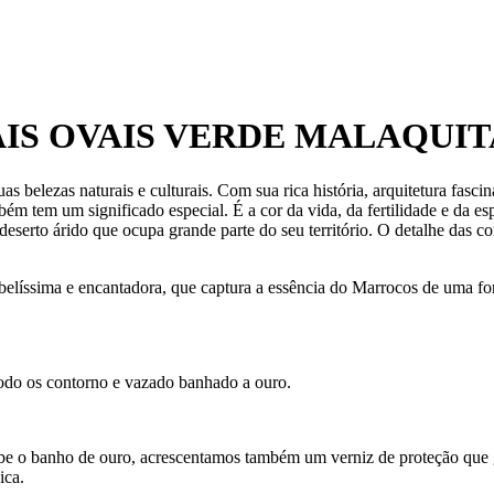
AIS OVAIS VERDE MALAQUI
s belezas naturais e culturais. Com sua rica história, arquitetura fasci
ém tem um significado especial. É a cor da vida, da fertilidade e da es
eserto árido que ocupa grande parte do seu território. O detalhe das co
 belíssima e encantadora, que captura a essência do Marrocos de uma fo
todo os contorno e vazado banhado a ouro.
ecebe o banho de ouro, acrescentamos também um verniz de proteção que
ica.