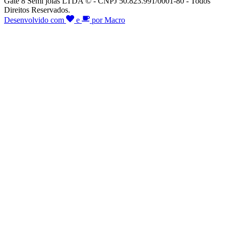
Gate 8 Semi joias LTDA © - CNPJ 50.823.991/0001-80 - Todos
Direitos Reservados.
Desenvolvido com
e
por Macro