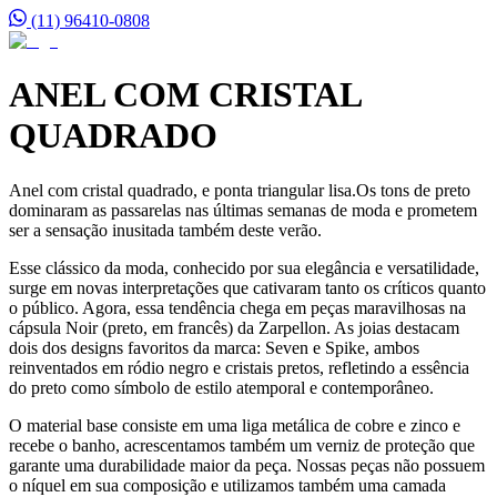
(11) 96410-0808
ANEL COM CRISTAL
QUADRADO
Anel com cristal quadrado, e ponta triangular lisa.Os tons de preto
dominaram as passarelas nas últimas semanas de moda e prometem
ser a sensação inusitada também deste verão.
Esse clássico da moda, conhecido por sua elegância e versatilidade,
surge em novas interpretações que cativaram tanto os críticos quanto
o público. Agora, essa tendência chega em peças maravilhosas na
cápsula Noir (preto, em francês) da Zarpellon. As joias destacam
dois dos designs favoritos da marca: Seven e Spike, ambos
reinventados em ródio negro e cristais pretos, refletindo a essência
do preto como símbolo de estilo atemporal e contemporâneo.
O material base consiste em uma liga metálica de cobre e zinco e
recebe o banho, acrescentamos também um verniz de proteção que
garante uma durabilidade maior da peça. Nossas peças não possuem
o níquel em sua composição e utilizamos também uma camada