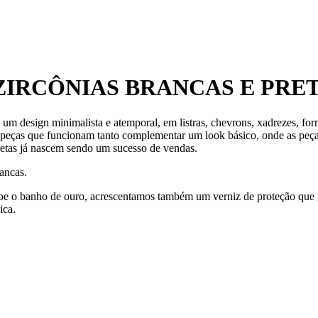
 ZIRCÔNIAS BRANCAS E PRE
design minimalista e atemporal, em listras, chevrons, xadrezes, form
z peças que funcionam tanto complementar um look básico, onde as peç
 retas já nascem sendo um sucesso de vendas.
rancas.
ecebe o banho de ouro, acrescentamos também um verniz de proteção que
ica.